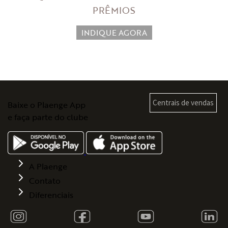
PRÊMIOS
INDIQUE AGORA
Centrais de vendas
Baixe o Plaenge App
e faça parte do clube
A Plaenge
Contato
Diferenciais