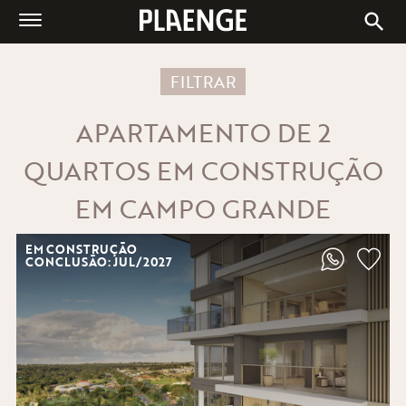
A PLAENGE
IMÓVEIS À VENDA
FILTRAR
CENTRAIS DE VENDAS
APARTAMENTO DE 2
BLOG
QUARTOS EM CONSTRUÇÃO
ESG
EM CAMPO GRANDE
FALE CONOSCO
EM CONSTRUÇÃO
CONCLUSÃO: JUL/2027