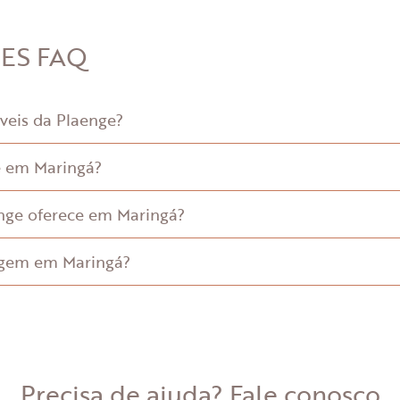
TES
FAQ
veis da Plaenge?
ge em Maringá?
nge oferece em Maringá?
agem em Maringá?
Precisa de ajuda? Fale conosco