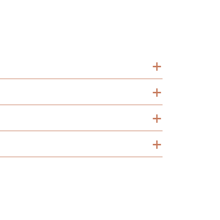
+
+
+
+