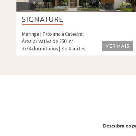
SIGNATURE
Maringá | Próximo à Catedral
Área privativa de 250 m²
VER MAIS
3 e 4 dormitórios | 3 e 4 suítes
Descubra os p