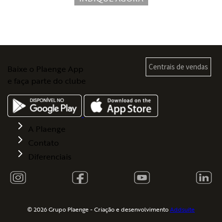
Centrais de vendas
Baixe o Plaenge App
e faça parte do clube
A Plaenge
Contato
Diferenciais
©
2026 Grupo Plaenge - Criação e desenvolvimento
Addsuite