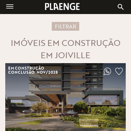
A PLAENGE
IMÓVEIS À VENDA
FILTRAR
CENTRAIS DE VENDAS
IMÓVEIS EM CONSTRUÇÃO
BLOG
EM JOIVILLE
ESG
FALE CONOSCO
EM CONSTRUÇÃO
CONCLUSÃO: NOV/2028