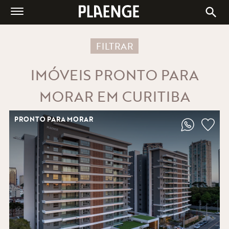
A PLAENGE
IMÓVEIS À VENDA
FILTRAR
CENTRAIS DE VENDAS
IMÓVEIS PRONTO PARA
BLOG
MORAR EM CURITIBA
ESG
FALE CONOSCO
PRONTO PARA MORAR