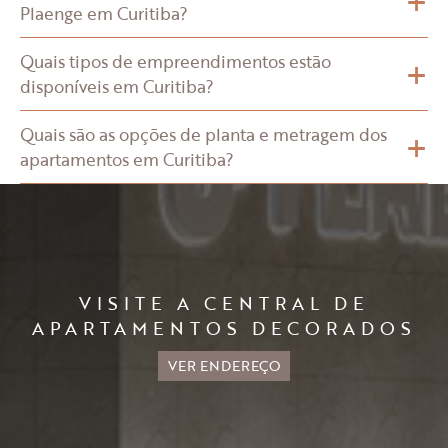
+
Plaenge em Curitiba?
+
Quais tipos de empreendimentos estão
disponíveis em Curitiba?
+
Quais são as opções de planta e metragem dos
apartamentos em Curitiba?
VISITE A CENTRAL DE
APARTAMENTOS DECORADOS
VER ENDEREÇO